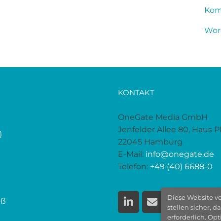
Kom
Wor
KONTAKT
OneGate Media GmbH
Jenfelder Allee 80, Haus 
)
22045 Hamburg
E-Mail:
info@onegate.de
Telefon:
+49 (40) 6688-0
Diese Website v
oß
stellen sicher, 
erforderlich. Op