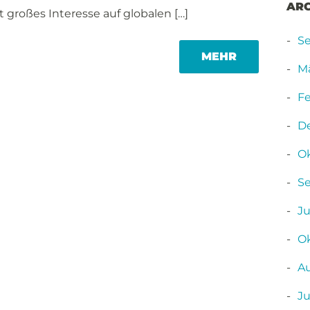
AR
großes Interesse auf globalen […]
S
MORE
MEHR
TAG
Mä
Fe
D
O
S
Ju
O
A
Ju