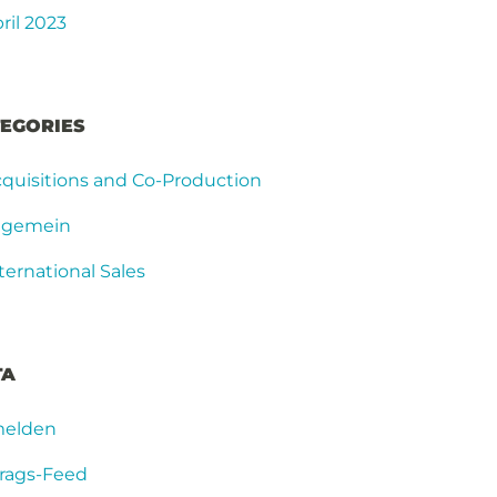
ril 2023
EGORIES
quisitions and Co-Production
llgemein
ternational Sales
TA
elden
trags-Feed