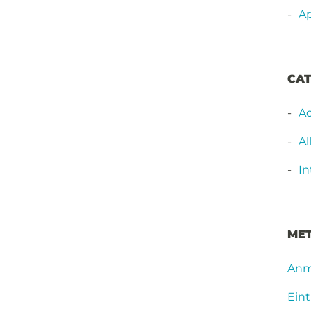
Ap
CAT
Ac
A
In
ME
Anm
Ein