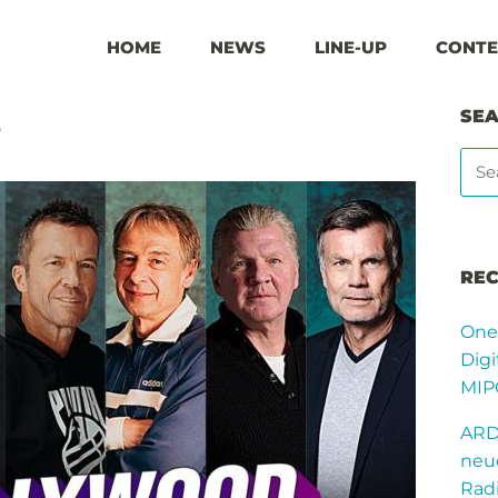
HOME
NEWS
LINE-UP
CONTE
SE
e
REC
One
Digi
MIP
ARD
neue
Rad