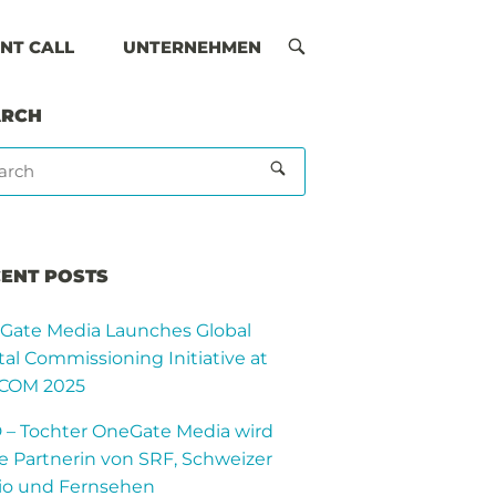
NT CALL
UNTERNEHMEN
OPEN
SEARCH
BAR
ARCH
ENT POSTS
Gate Media Launches Global
tal Commissioning Initiative at
COM 2025
 – Tochter OneGate Media wird
 Partnerin von SRF, Schweizer
io und Fernsehen