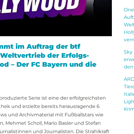
One
Auft
Welt
Hol
ver
mt im Auftrag der btf
Sky
Weltvertrieb der Erfolgs-
erw
od – Der FC Bayern und die
den
ARD-
Tier
Ital
produzierte Serie ist eine der erfolgreichsten
Ligh
k und erzielte bereits herausragende 6
Krim
ews und Archivmaterial mit Fußballstars wie
n, Mehmet Scholl, Mario Basler und Stefan
nalistinnen und Journalisten. Die Strahlkraft