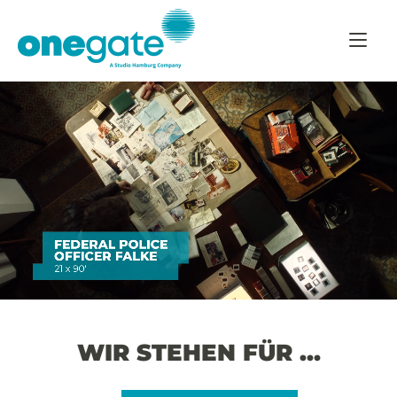
Skip
Home
to
content
WIR STEHEN FÜR …