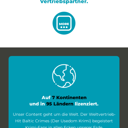
Vertriebspartner.
Auf
7 Kontinenten
und in
95 Ländern
lizenziert.
Unser Content geht um die Welt. Der Weltvertrieb-
Hit Baltic Crimes (Der Usedom Krimi) begeistert
Krimi-Fans in allen Ecken unserer Erde.