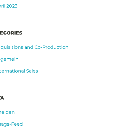
ril 2023
EGORIES
quisitions and Co-Production
llgemein
ternational Sales
TA
elden
trags-Feed