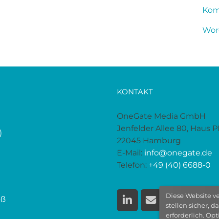
Kom
Wor
KONTAKT
OneGate Media GmbH
Jenfelder Allee 80, Haus 
)
22045 Hamburg
E-Mail:
info@onegate.de
Telefon:
+49 (40) 6688-0
Diese Website v
oß
stellen sicher, 
erforderlich. Op