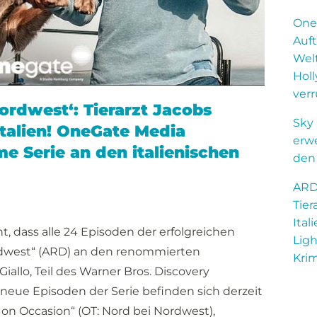
One
Auft
Welt
Hol
ver
ordwest‘: Tierarzt Jacobs
Sky
 Italien! OneGate Media
erw
ime Serie an den italienischen
den
ARD-
Tier
Ital
 dass alle 24 Episoden der erfolgreichen
Ligh
rdwest“ (ARD) an den renommierten
Krim
iallo, Teil des Warner Bros. Discovery
 neue Episoden der Serie befinden sich derzeit
 on Occasion“ (OT: Nord bei Nordwest),