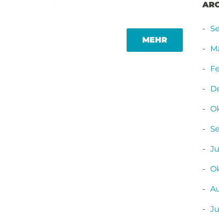
AR
S
MORE
MEHR
TAG
Mä
Fe
D
O
S
Ju
O
A
Ju