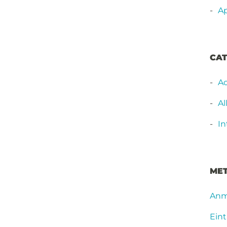
Ap
CAT
Ac
A
In
ME
Anm
Ein