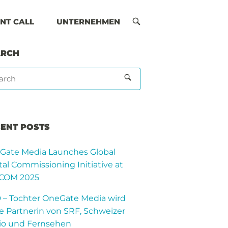
NT CALL
UNTERNEHMEN
OPEN
SEARCH
BAR
ARCH
ENT POSTS
Gate Media Launches Global
tal Commissioning Initiative at
COM 2025
 – Tochter OneGate Media wird
 Partnerin von SRF, Schweizer
io und Fernsehen